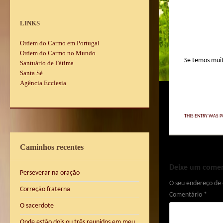
LINKS
Ordem do Carmo em Portugal
Ordem do Carmo no Mundo
Se temos muit
Santuário de Fátima
Santa Sé
Agência Ecclesia
THIS ENTRY WAS P
Caminhos recentes
Deixe um comen
Perseverar na oração
O seu endereço de 
Correção fraterna
Comentário
*
O sacerdote
Onde estão dois ou três reunidos em meu