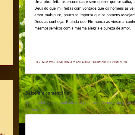
Uma obra feita às escondidas e sem querer que se saiba, 
Deus do que mil feitas com vontade que os homens as vej
amor mais puro, pouco se importa que os homens as vejam,
Deus as conheça. E ainda que Ele nunca as viesse a conhe
mesmos serviços com a mesma alegria e pureza de amor.
THIS ENTRY WAS POSTED IN
SEM CATEGORIA
. BOOKMARK THE
PERMALINK
.
Deixe um comentário
O seu endereço de email não será publicado.
Campos obrigatóri
Comentário
*
meu