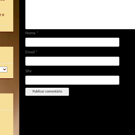
z e
Nome
*
Email
*
Site