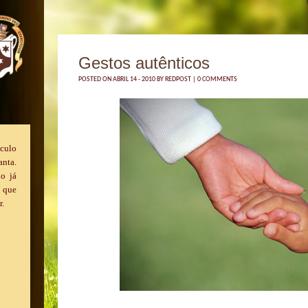
Gestos autênticos
POSTED ON ABRIL 14 - 2010 BY
REDPOST
|
0 COMMENTS
culo
nta.
o já
o que
r.