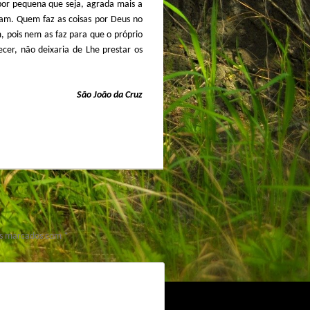
por pequena que seja, agrada mais a
am. Quem faz as coisas por Deus no
 pois nem as faz para que o próprio
cer, não deixaria de Lhe prestar os
São João da Cruz
os marcados com
*