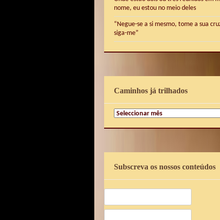
nome, eu estou no meio deles
“Negue-se a si mesmo, tome a sua cru
siga-me”
Caminhos já trilhados
Caminhos
já
trilhados
Subscreva os nossos conteúdos