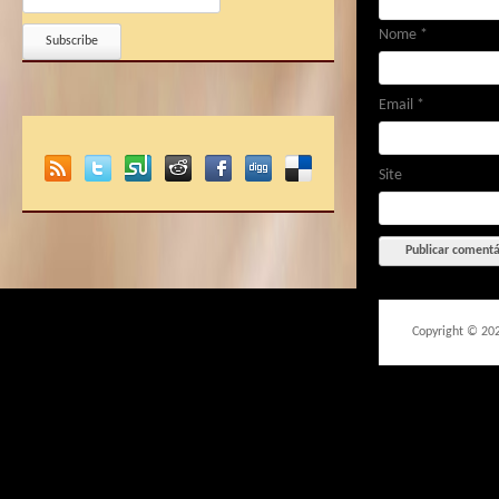
Nome
*
Email
*
Site
Copyright © 20