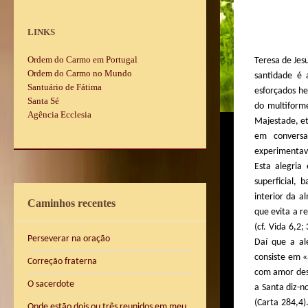
LINKS
Ordem do Carmo em Portugal
Teresa de Jes
Ordem do Carmo no Mundo
santidade é 
Santuário de Fátima
esforçados h
Santa Sé
do multiform
Agência Ecclesia
Majestade, et
em conversa
experimentava
Esta alegria
superficial, 
interior da a
Caminhos recentes
que evita a r
(cf. Vida 6,2
Perseverar na oração
Daí que a al
consiste em «
Correção fraterna
com amor des
O sacerdote
a Santa diz-n
(Carta 284,4
Onde estão dois ou três reunidos em meu