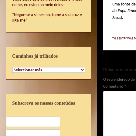
uma fonte de 
nome, eu estou no meio deles
do Papa Fran
“Negue-se a si mesmo, tome a sua cruz e
Jesus
).
siga-me”
THIS ENTRY WAS P
Caminhos já trilhados
Deixe um comen
Caminhos
já
O seu endereço de 
trilhados
Comentário
*
Subscreva os nossos conteúdos