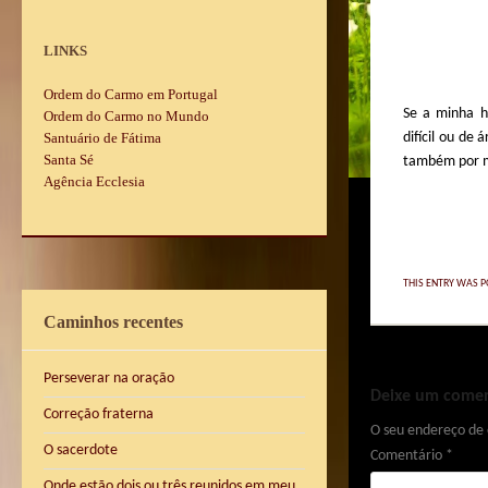
LINKS
Ordem do Carmo em Portugal
Se a minha h
Ordem do Carmo no Mundo
Santuário de Fátima
difícil ou de
Santa Sé
também por 
Agência Ecclesia
THIS ENTRY WAS P
Caminhos recentes
Perseverar na oração
Deixe um comen
Correção fraterna
O seu endereço de 
O sacerdote
Comentário
*
Onde estão dois ou três reunidos em meu