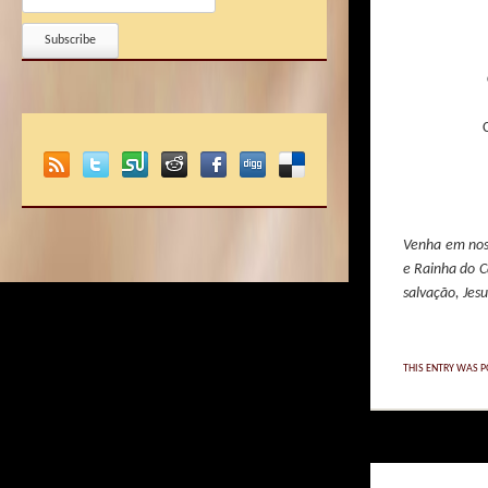
Venha em nos
e Rainha do C
salvação, Jes
THIS ENTRY WAS P