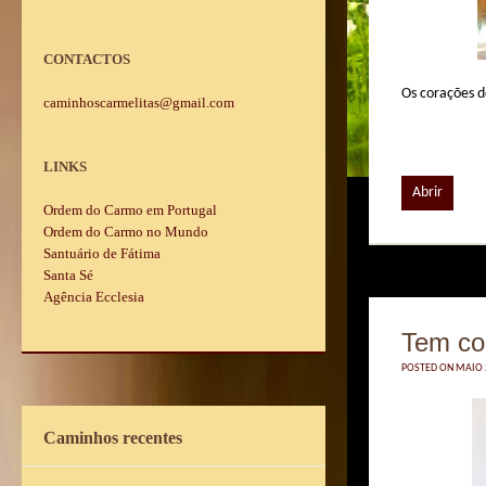
CONTACTOS
Os corações d
caminhoscarmelitas@gmail.com
LINKS
Abrir
Ordem do Carmo em Portugal
Ordem do Carmo no Mundo
Santuário de Fátima
Santa Sé
Agência Ecclesia
Tem co
POSTED ON MAIO 2
Caminhos recentes