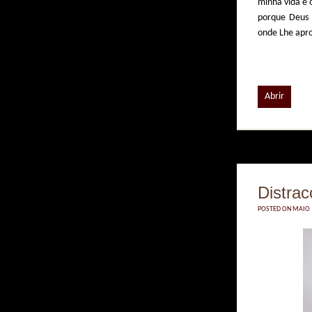
minha vida e 
porque Deus 
onde Lhe apro
Abrir
Distra
POSTED ON MAIO 1