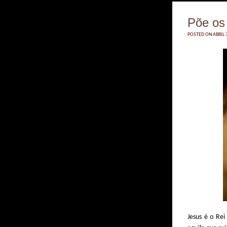
Põe os
POSTED ON ABRIL 7
Jesus é o Rei