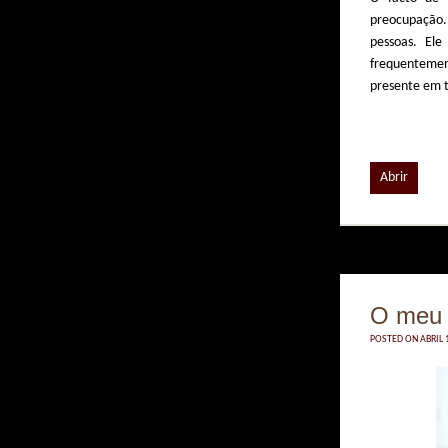
preocupação.
pessoas. El
frequentemen
presente em t
Abrir
O meu 
POSTED ON ABRIL 1