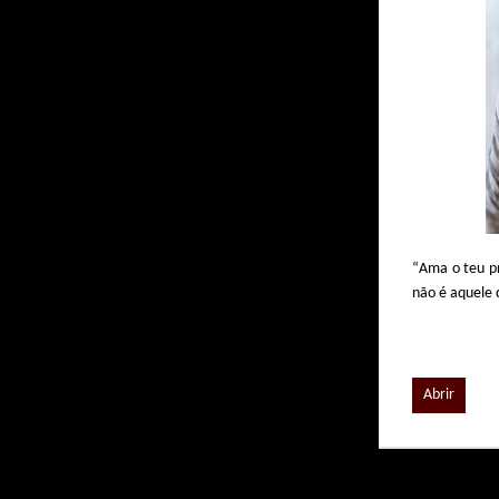
“
Ama o teu p
não é aquele 
Abrir