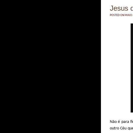
Jesus q
POSTED ON MAIO 8
Não é para fi
outro Céu que