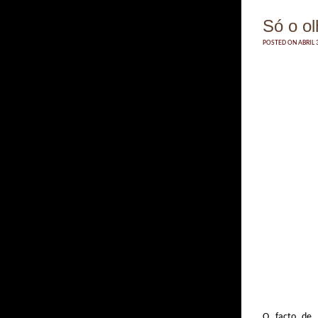
Só o o
POSTED ON ABRIL 3
O facto de 