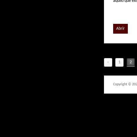
aquilo que ex
Abrir
‹
1
2
Copyright © 20