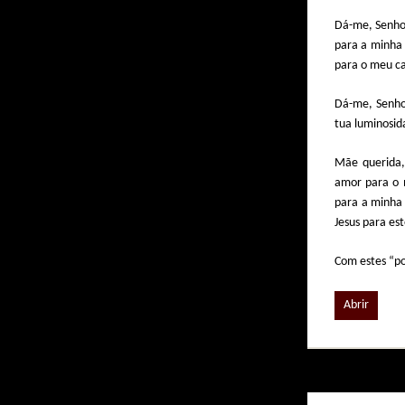
Dá-me, Senho
para a minha 
para o meu ca
Dá-me, Senho
tua luminosid
Mãe querida,
amor para o 
para a minha
Jesus para est
Com estes “po
Abrir