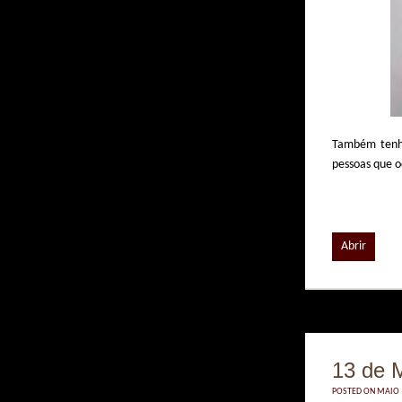
Também tenho
pessoas que o
Abrir
13 de 
POSTED ON MAIO 1