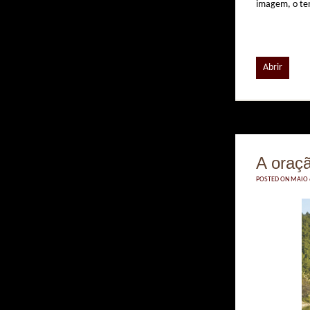
imagem, o tem
Abrir
A oraçã
POSTED ON MAIO 6